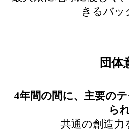
きるバッ
団体
4年間の間に、主要の
ら
共通の創造力